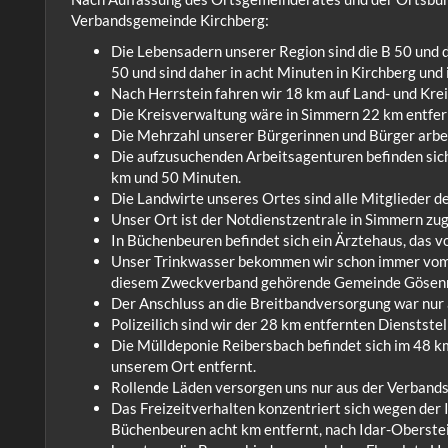
Verbandsgemeinde Kirchberg:
Die Lebensadern unserer Region sind die B 50 und d
50 und sind daher in acht Minuten in Kirchberg und
Nach Herrstein fahren wir 18 km auf Land- und Kre
Die Kreisverwaltung wäre in Simmern 22 km entfernt,
Die Mehrzahl unserer Bürgerinnen und Bürger arbeite
Die aufzusuchenden Arbeitsagenturen befinden sich 
km und 50 Minuten.
Die Landwirte unseres Ortes sind alle Mitglieder 
Unser Ort ist der Notdienstzentrale in Simmern zu
In Büchenbeuren befindet sich ein Ärztehaus, das v
Unser Trinkwasser bekommen wir schon immer vom 
diesem Zweckverband gehörende Gemeinde Gösenr
Der Anschluss an die Breitbandversorgung war nur 
Polizeilich sind wir der 28 km entfernten Dienstst
Die Mülldeponie Reibersbach befindet sich im 48 k
unserem Ort entfernt.
Rollende Läden versorgen uns nur aus der Verband
Das Freizeitverhalten konzentriert sich wegen der 
Büchenbeuren acht km entfernt, nach Idar-Oberstei