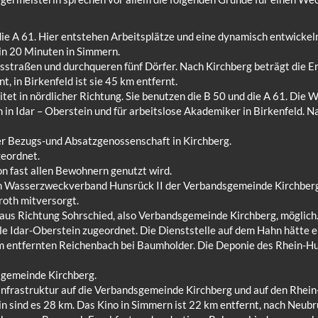
ie A 61. Hier entstehen Arbeitsplätze und eine dynamisch entwickel
 in 20 Minuten in Simmern.
isstraßen und durchqueren fünf Dörfer. Nach Kirchberg beträgt die E
 in Birkenfeld ist sie 45 km entfernt.
t in nördlicher Richtung. Sie benutzen die B 50 und die A 61. Die We
in Idar – Oberstein und für arbeitslose Akademiker in Birkenfeld. N
der Bezugs-und Absatzgenossenschaft in Kirchberg.
geordnet.
on fast allen Bewohnern genutzt wird.
Wasserzweckverband Hunsrück II der Verbandsgemeinde Kirchberg. 
oth mitversorgt.
aus Richtung Sohrschied, also Verbandsgemeinde Kirchberg, möglich
elle Idar-Oberstein zugeordnet. Die Dienststelle auf dem Hahn hätte 
m entfernten Reichenbach bei Baumholder. Die Deponie des Rhein-Hun
sgemeinde Kirchberg.
Infrastruktur auf die Verbandsgemeinde Kirchberg und auf den Rhein-
n sind es 28 km. Das Kino in Simmern ist 22 km entfernt, nach Neubr