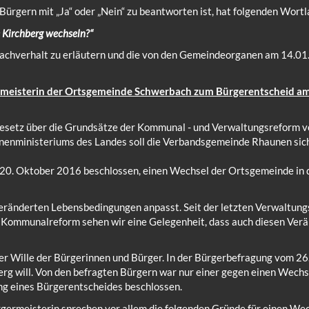
Bürgern mit „Ja“ oder „Nein“ zu beantworten ist, hat folgenden Wortl
 Kirchberg wechseln?“
achverhalt zu erläutern und die von den Gemeindeorganen am 14.01
meisterin der Ortsgemeinde Schwerbach zum Bürgerentscheid am 
setz über die Grundsätze der Kommunal - und Verwaltungsreform v
nenministeriums des Landes soll die Verbandsgemeinde Rhaunen sich
20. Oktober 2016 beschlossen, einen Wechsel der Ortsgemeinde in 
eränderten Lebensbedingungen anpasst. Seit der letzten Verwaltungs
 Kommunalreform sehen wir eine Gelegenheit, dass auch diesen Ver
er Wille der Bürgerinnen und Bürger. In der Bürgerbefragung vom 2
g will. Von den befragten Bürgern war nur einer gegen einen Wechse
g eines Bürgerentscheides beschlossen.
ermeisterin sprechen vor allem die folgenden Gründe für einen We