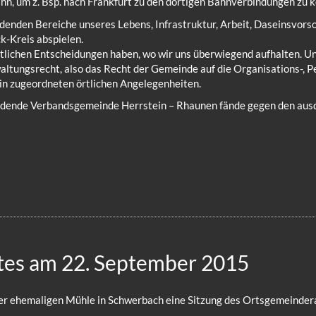
hn, um z. Bsp. nach Frankfurt zu den dortigen Bahnverbindungen zu
denden Bereiche unseres Lebens, Infrastruktur, Arbeit, Daseinsvorsor
-Kreis abspielen.
aftlichen Entscheidungen haben, wo wir uns überwiegend aufhalten. Un
tungsrecht, also das Recht der Gemeinde auf die Organisations-, Pe
in zugeordneten örtlichen Angelegenheiten.
dende Verbandsgemeinde Herrstein – Rhaunen fände gegen den ausdr
tes am 22. September 2015
n der ehemaligen Mühle in Schwerbach eine Sitzung des Ortsgemeinder