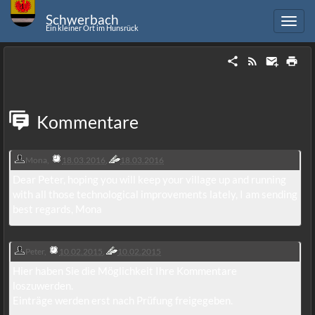
Schwerbach
Ein kleiner Ort im Hunsrück
Kommentare
Mona
,
18.03.2016
,
18.03.2016
Dear Peter, hoping you will keep your village up and running
with all those technological improvements lately, I am sending
best regards, Mona
Peter
,
10.02.2015
,
10.02.2015
Hier haben Sie die Möglichkeit Ihre Kommentare
loszuwerden.
Einträge werden erst nach Prüfung freigegeben.